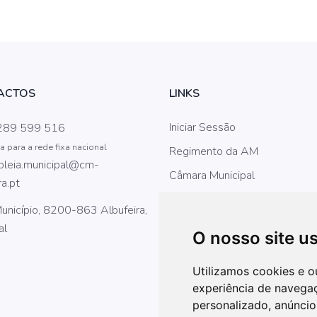
ACTOS
LINKS
Iniciar Sessão
289 599 516
para a rede fixa nacional
Regimento da AM
leia.municipal@cm-
Câmara Municipal
ra.pt
Contactos
Município, 8200-863 Albufeira,
al
O nosso site u
Utilizamos cookies e o
experiência de navega
personalizado, anúncios